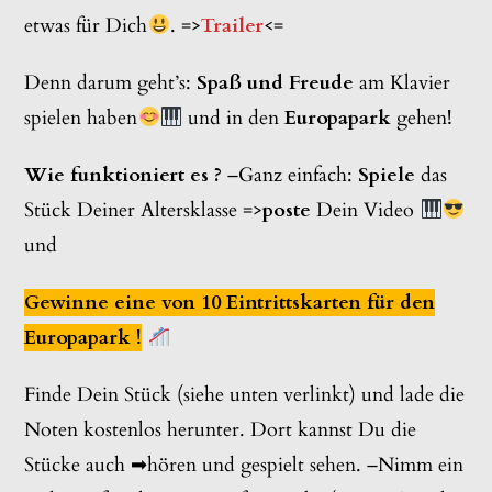
etwas für Dich
. =>
Trailer
<=
Denn darum geht’s:
Spaß und Freude
am Klavier
spielen haben
und in den
Europapark
gehen
!
Wie funktioniert es ?
–Ganz einfach:
Spiele
das
Stück Deiner Altersklasse =>
poste
Dein Video
und
Gewinne eine von 10 Eintrittskarten für den
Europapark !
Finde Dein Stück (siehe unten verlinkt) und lade die
Noten kostenlos herunter. Dort kannst Du die
Stücke auch ➡hören und gespielt sehen. –Nimm ein